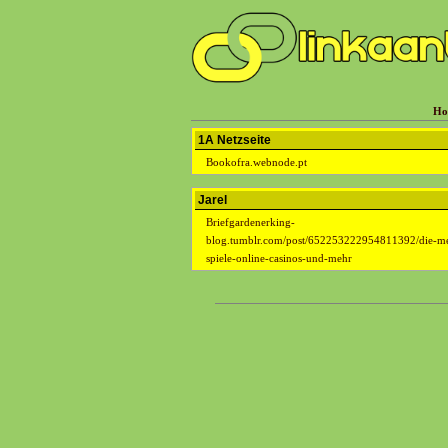
Ho
1A Netzseite
Bookofra.webnode.pt
Jarel
Briefgardenerking-
blog.tumblr.com/post/652253222954811392/die-m
spiele-online-casinos-und-mehr