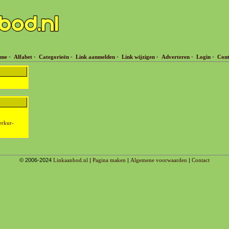
me
-
Alfabet
-
Categorieën
-
Link aanmelden
-
Link wijzigen
-
Adverteren
-
Login
-
Cont
erkur-
© 2006-2024
Linkaanbod.nl
|
Pagina maken
|
Algemene voorwaarden
|
Contact